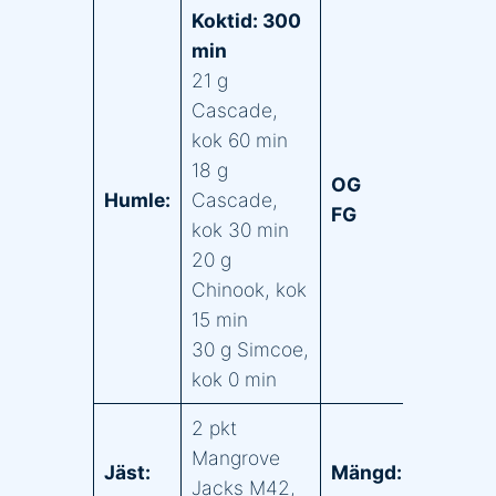
Koktid: 300
min
21 g
Cascade,
kok 60 min
18 g
OG
1.
Humle:
Cascade,
FG
1.
kok 30 min
20 g
Chinook, kok
15 min
30 g Simcoe,
kok 0 min
2 pkt
Mangrove
2
Jäst:
Mängd:
Jacks M42,
fl