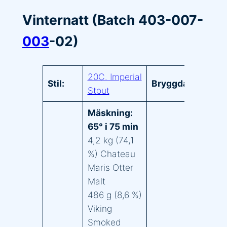
Vinternatt (Batch 403-007-
003
-02)
20C. Imperial
2
Stil:
Bryggdatum:
Stout
0
Mäskning:
65° i 75 min
4,2 kg (74,1
%) Chateau
Maris Otter
Malt
486 g (8,6 %)
Viking
Smoked