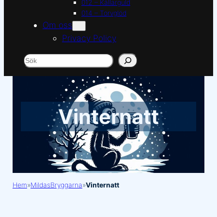
012 – Källarguld
014 – Torvglöd
Om oss
Privacy Policy
Sök
Vinternatt
Hem
»
MildasBryggarna
»
Vinternatt