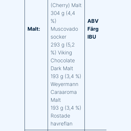
(Cherry) Malt
304 g (4,4
11
%)
ABV
7
Malt:
Muscovado
Färg
E
socker
IBU
6
293 g (5,2
%) Viking
Chocolate
Dark Malt
193 g (3,4 %)
Weyermann
Caraaroma
Malt
193 g (3,4 %)
Rostade
havreflan