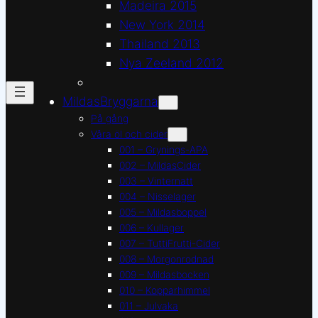
Madeira 2015
New York 2014
Thailand 2013
Nya Zeeland 2012
MildasBryggarna
På gång
Våra öl och cider
001 – Grynings-APA
002 – MildasCider
003 – Vinternatt
004 – Nisselager
005 – Mildasboppel
006 – Kullager
007 – TuttiFrutti-Cider
008 – Morgonrodnad
009 – Mildasbocken
010 – Kopparhimmel
011 – Julvaka