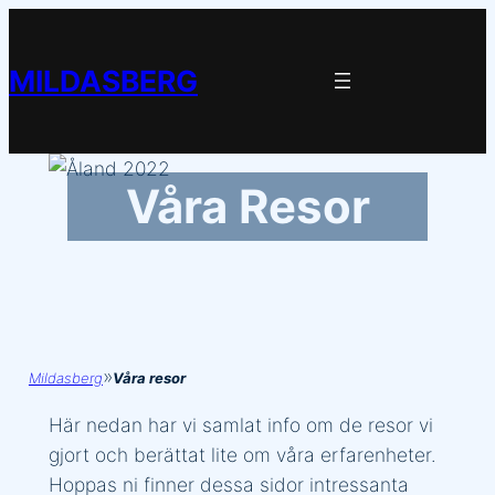
Hoppa
till
MILDASBERG
innehåll
Våra Resor
»
Mildasberg
Våra resor
Här nedan har vi samlat info om de resor vi
gjort och berättat lite om våra erfarenheter.
Hoppas ni finner dessa sidor intressanta