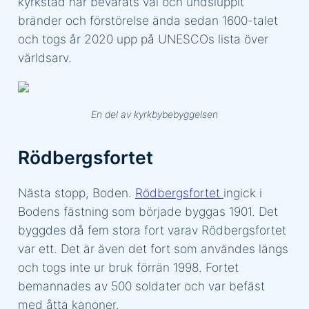
kyrkstad har bevarats väl och undsluppit
bränder och förstörelse ända sedan 1600-talet
och togs år 2020 upp på UNESCOs lista över
världsarv.
En del av kyrkbybebyggelsen
Rödbergsfortet
Nästa stopp, Boden.
Rödbergsfortet
ingick i
Bodens fästning som började byggas 1901. Det
byggdes då fem stora fort varav Rödbergsfortet
var ett. Det är även det fort som användes längs
och togs inte ur bruk förrän 1998. Fortet
bemannades av 500 soldater och var befäst
med åtta kanoner.