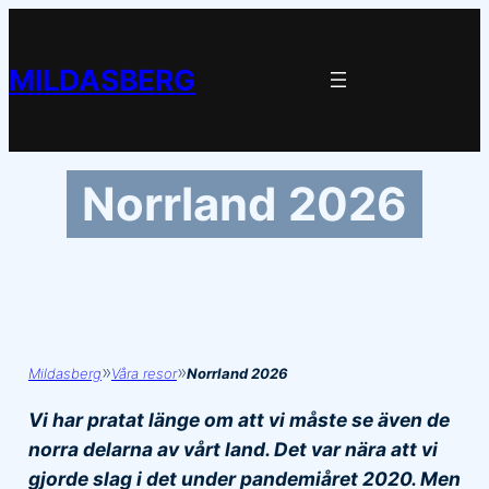
Hoppa
till
MILDASBERG
innehåll
Norrland 2026
»
»
Mildasberg
Våra resor
Norrland 2026
Vi har pratat länge om att vi måste se även de
norra delarna av vårt land. Det var nära att vi
gjorde slag i det under pandemiåret 2020. Men