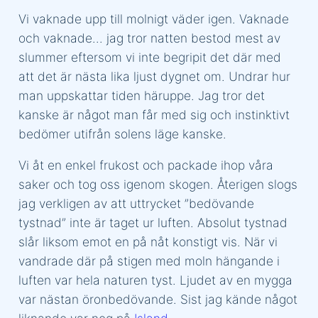
Vi vaknade upp till molnigt väder igen. Vaknade
och vaknade… jag tror natten bestod mest av
slummer eftersom vi inte begripit det där med
att det är nästa lika ljust dygnet om. Undrar hur
man uppskattar tiden häruppe. Jag tror det
kanske är något man får med sig och instinktivt
bedömer utifrån solens läge kanske.
Vi åt en enkel frukost och packade ihop våra
saker och tog oss igenom skogen. Återigen slogs
jag verkligen av att uttrycket ”bedövande
tystnad” inte är taget ur luften. Absolut tystnad
slår liksom emot en på nåt konstigt vis. När vi
vandrade där på stigen med moln hängande i
luften var hela naturen tyst. Ljudet av en mygga
var nästan öronbedövande. Sist jag kände något