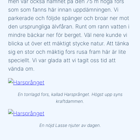
men var också namnet på den 75 m höga fors
som som fanns här innan uppdämningen. Vi
parkerade och följde spänger och broar ner mot
den ursprungliga älvfåran. Runt om rann vatten i
mindre bäckar ner för berget. Väl nere kunde vi
blicka ut över ett mäktigt stycke natur. Att tänka
sig en stor och mäktig fors rusa fram här är lite
speciellt. Vi var glada att vi tagit oss tid att
vända om.
En torrlagd fors, kallad Harsprånget
.
Högst upp syns
kraftdammen.
En nöjd Lasse njuter av dagen
.