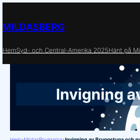
Hoppa
till
MILDASBERG
innehåll
Hem
Syd- och Central-Amerika 2025
Hänt på Mi
Invigning a
Hem
»
MildasBryggarna
»
Invigning av Bryggstuga och ny