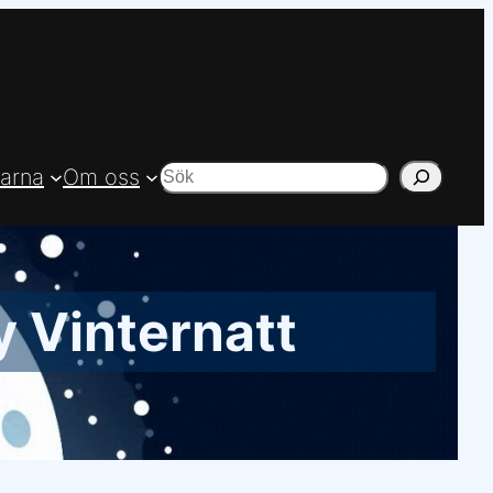
arna
Om oss
Sök
y Vinternatt