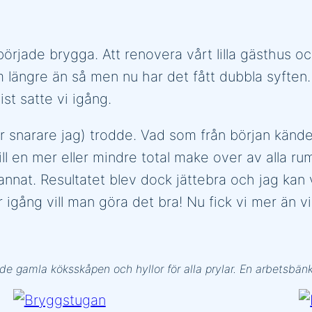
 började brygga. Att renovera vårt lilla gästhus 
längre än så men nu har det fått dubbla syften. M
st satte vi igång.
 snarare jag) trodde. Vad som från början kändes s
ill en mer eller mindre total make over av alla ru
nat. Resultatet blev dock jättebra och jag kan vä
igång vill man göra det bra! Nu fick vi mer än vi
 av de gamla köksskåpen och hyllor för alla prylar. En arbetsbän