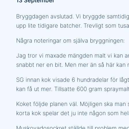
13 September
Bryggdagen avslutad. Vi bryggde samtidig
upp lite tidigare batcher. Trevligt som tus
Några noteringar om själva bryggningen:
Jag tror vi maxade mängden malt vi kan anv
snabbt ner en bit. Men mer än så här kan ma
SG innan kok visade 6 hundradelar för lågt
kan få ut mer. Tillsatte 600 gram spraymal
Koket följde planen väl. Möjligen ska man s
korta kok spelar det ju inte någon som helst
Muskovadosockret ställde till problem med