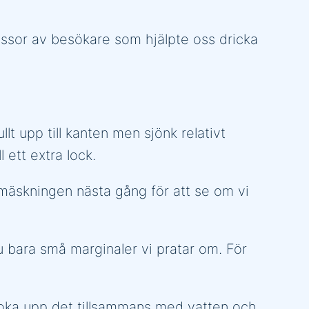
ssor av besökare som hjälpte oss dricka
t upp till kanten men sjönk relativt
 ett extra lock.
i mäskningen nästa gång för att se om vi
ju bara små marginaler vi pratar om. För
 koka upp det tillsammans med vatten och