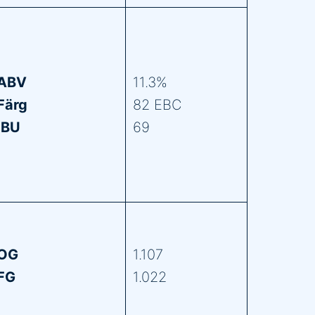
ABV
11.3%
Färg
82 EBC
IBU
69
OG
1.107
FG
1.022