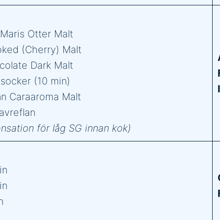
Maris Otter Malt
oked (Cherry) Malt
colate Dark Malt
socker (10 min)
nn Caraaroma Malt
avreflan
sation för låg SG innan kok)
in
in
n