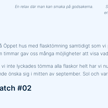
En relax där man kan smaka på godsakerna.
S
en
 in på Öppet hus med flasktömning samtidigt som v
em timmar gav oss många möjligheter att visa vad
i inte lyckades tömma alla flaskor helt har vi n
nde önska sig i mitten av september. Sol och var
Batch #02