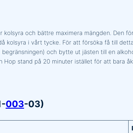
mer kolsyra och bättre maximera mängden. Den för
olsyra i vårt tycke. För att försöka få till detta
gränsningen) och bytte ut jästen till en alkoholtå
op stand på 20 minuter istället för att bara åka 
1-
003
-03)