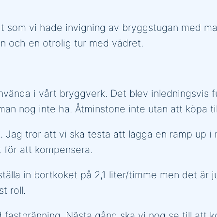
t som vi hade invigning av bryggstugan med ma
an och en otrolig tur med vädret.
ända i vårt bryggverk. Det blev inledningsvis full
n nog inte ha. Åtminstone inte utan att köpa till
. Jag tror att vi ska testa att lägga en ramp up 
t för att kompensera.
tälla in bortkoket på 2,1 liter/timme men det är 
 roll.
 fastbränning. Nästa gång ska vi nog se till att