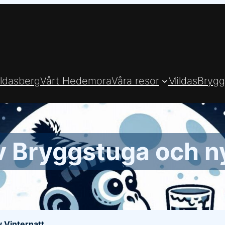
ldasberg
Vårt Hedemora
Våra resor
MildasBrygg
v Bryggstuga och n
 Vinternatt