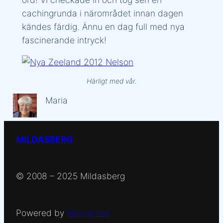
cachingrunda i närområdet innan dagen
kändes färdig. Ännu en dag full med nya
fascinerande intryck!
Härligt med vår.
Maria
MILDASBERG
© 2008 – 2025 Mildasberg
Powered by
Wordpress