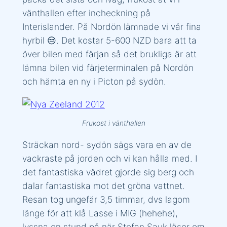
vänthallen efter incheckning på
Interislander. På Nordön lämnade vi vår fina
hyrbil 😒. Det kostar 5-600 NZD bara att ta
över bilen med färjan så det brukliga är att
lämna bilen vid färjeterminalen på Nordön
och hämta en ny i Picton på sydön.
Frukost i vänthallen
Sträckan nord- sydön sägs vara en av de
vackraste på jorden och vi kan hålla med. I
det fantastiska vädret gjorde sig berg och
dalar fantastiska mot det gröna vattnet.
Resan tog ungefär 3,5 timmar, dvs lagom
länge för att klå Lasse i MIG (hehehe),
lyssna en stund på när Stefan Sauk läser om