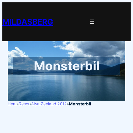
Hoppa
till
MILDASBERG
innehåll
Monsterbil
Hem
»
Resor
»
Nya Zeeland 2012
»
Monsterbil