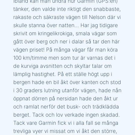
Ibland kan man undra hur Garmin (GPS:en)
tänker, den valde inte riktigt den snabbaste,
rakaste och säkraste vägen till Nelson där vi
skulle stanna över natten… Har jag tidigare
skrivit om kringelikrokiga, smala vägar som
gått över berg och ner i dalar så tar den här
vägen priset! På många vägar får man köra
100 km/timme men som tur är varnas det i
de kurviga avsnitten och skyltar talar om
lämplig hastighet. På ett ställe högt upp i
bergen hade en bil åkt över kanten och stod
i 30 graders lutning utanför vägen, hade nån
öppnat dörren på nersidan hade den åkt ur
och ramlat nerför det busk- och trädklädda
berget. Tack och lov verkade ingen skadad.
Tack vare Garmin fick vi i alla fall se många
trevliga vyer vi missat om vi åkt den större,