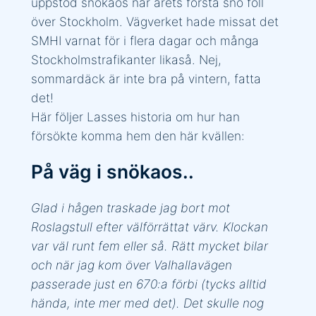
uppstod snökaos när årets första snö föll
över Stockholm. Vägverket hade missat det
SMHI varnat för i flera dagar och många
Stockholmstrafikanter likaså. Nej,
sommardäck är inte bra på vintern, fatta
det!
Här följer Lasses historia om hur han
försökte komma hem den här kvällen:
På väg i snökaos..
Glad i hågen traskade jag bort mot
Roslagstull efter välförrättat värv. Klockan
var väl runt fem eller så. Rätt mycket bilar
och när jag kom över Valhallavägen
passerade just en 670:a förbi (tycks alltid
hända, inte mer med det). Det skulle nog