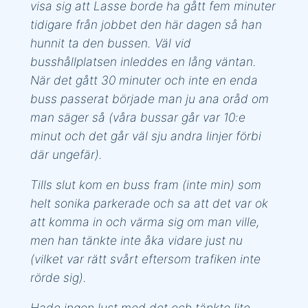
visa sig att Lasse borde ha gått fem minuter
tidigare från jobbet den här dagen så han
hunnit ta den bussen. Väl vid
busshållplatsen inleddes en lång väntan.
När det gått 30 minuter och inte en enda
buss passerat började man ju ana oråd om
man säger så (våra bussar går var 10:e
minut och det går väl sju andra linjer förbi
där ungefär).
Tills slut kom en buss fram (inte min) som
helt sonika parkerade och sa att det var ok
att komma in och värma sig om man ville,
men han tänkte inte åka vidare just nu
(vilket var rätt svårt eftersom trafiken inte
rörde sig).
Hade ingen lust med det och tänkte lite