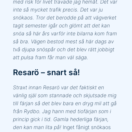
med risk för livet travade jag hemåt. Det var
inte så mycket trafik precis. Det var ju
snökaos. Tror det berodde på att vägverket
tagit semester igår och glömt att det kan
snöa så här års varför inte bilarna kom fram
så bra. Vägen bestod mest så här dags av
två djupa snöspår och det blev rätt jobbigt
att pulsa fram får man väl säga.
Resarö – snart så!
Straxt innan Resarö var det faktiskt en
vänlig själ som stannade och skjutsade mig
till färjan så det blev bara en dryg mil att gå
från Rydbo. Jag hann med tiofärjan som i
princip gick i tid. Gamla hederliga färjan,
den kan man lita på!
Inget fånigt snökaos