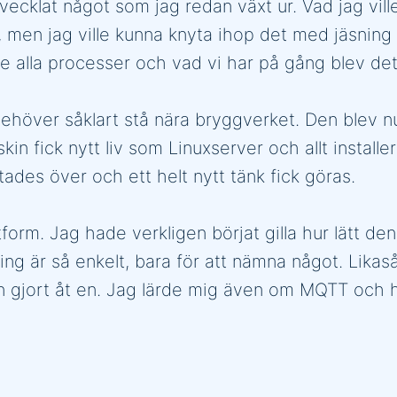
tvecklat något som jag redan växt ur. Vad jag vil
k, men jag ville kunna knyta ihop det med jäsnin
alla processer och vad vi har på gång blev det t
ehöver såklart stå nära bryggverket. Den blev 
kin fick nytt liv som Linuxserver och allt install
des över och ett helt nytt tänk fick göras.
orm. Jag hade verkligen börjat gilla hur lätt d
ng är så enkelt, bara för att nämna något. Likas
 gjort åt en. Jag lärde mig även om MQTT och 