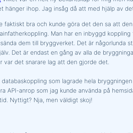
t hänger ihop. Jag insåg då att med hjälp av de
e faktiskt bra och kunde göra det den sa att de
infatherkoppling. Man har en inbyggd koppling ti
 sända dem till bryggverket. Det är någorlunda s
lv. Det är endast en gång av alla de bryggning
 var det snarare lag att den gjorde det.
n databaskoppling som lagrade hela bryggningen
a API-anrop som jag kunde använda på hemsidan
id. Nyttigt? Nja, men väldigt skoj!