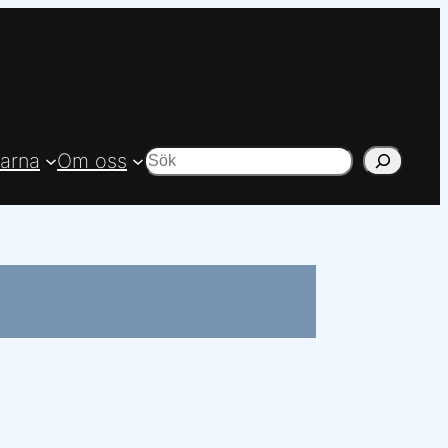
arna
Om oss
Sök