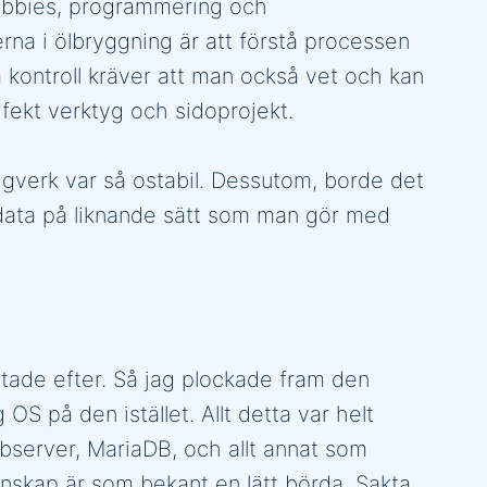
hobbies, programmering och
na i ölbryggning är att förstå processen
 kontroll kräver att man också vet och kan
fekt verktyg och sidoprojekt.
ggverk var så ostabil. Dessutom, borde det
ch data på liknande sätt som man gör med
etade efter. Så jag plockade fram den
OS på den istället. Allt detta var helt
webserver, MariaDB, och allt annat som
nskap är som bekant en lätt börda. Sakta