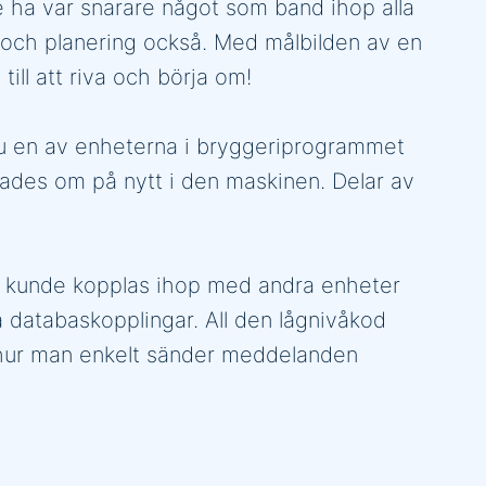
le ha var snarare något som band ihop alla
g och planering också. Med målbilden av en
ill att riva och börja om!
nu en av enheterna i bryggeriprogrammet
erades om på nytt i den maskinen. Delar av
en kunde kopplas ihop med andra enheter
å databaskopplingar. All den lågnivåkod
hur man enkelt sänder meddelanden