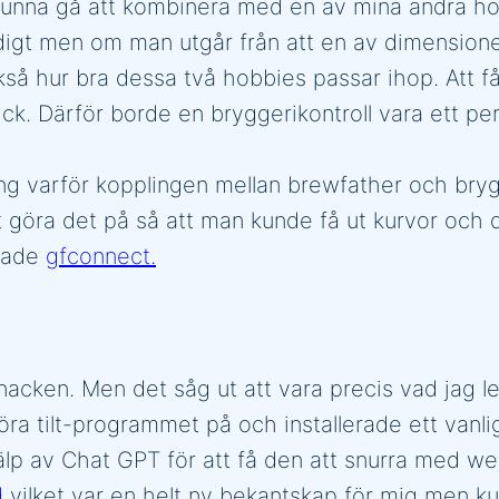
le kunna gå att kombinera med en av mina andra 
igt men om man utgår från att en av dimensioner
å hur bra dessa två hobbies passar ihop. Att få
k. Därför borde en bryggerikontroll vara ett per
ing varför kopplingen mellan brewfather och bry
t att göra det på så att man kunde få ut kurvor o
ttade
gfconnect.
nacken. Men det såg ut att vara precis vad jag l
ra tilt-programmet på och installerade ett vanlig 
 hjälp av Chat GPT för att få den att snurra med 
d
vilket var en helt ny bekantskap för mig men ku