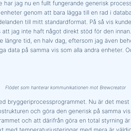
har jag nu en fullt fungerande generisk proces
nheter genom att bara lägga till en rad i databa
landen till mitt standardformat. På så vis kunde 
 att jag inte haft något direkt stöd för den inn
ite längre tid, en halv dag, eftersom jag även be
ogga data på samma vis som alla andra enheter.
Flödet som hanterar kommunikationen mot Brewcreator
med bryggeriprocessprogrammet. Nu är det mest 
ostrukturen och göra den generisk på samma vis. 
mmet och att därifrån göra en total styrning är i
t med temperaturjusteringar med mera är väldigt