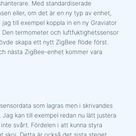
shanterare. Med standardiserade
sen eller, om det är en ny typ av enhet,
jag till exempel koppla in en ny Graviator
an. Den termometer och luftfuktighetssensor
hövde skapa ett nytt ZigBee flöde först.
 Och nästa ZigBee-enhet kommer vara
sensordata som lagras men i skrivandes
Jag kan till exempel redan nu lätt justera
nte svårt. Fördelen i att kunna styra
 skoj. Detta är också det sista steget