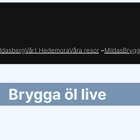
ldasberg
Vårt Hedemora
Våra resor
MildasBrygg
Brygga öl live