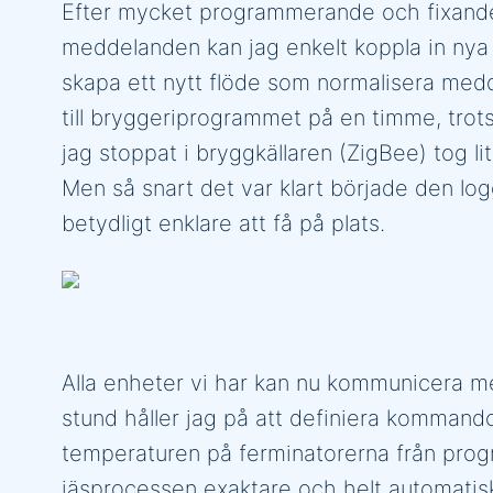
Efter mycket programmerande och fixande 
meddelanden kan jag enkelt koppla in nya e
skapa ett nytt flöde som normalisera medde
till bryggeriprogrammet på en timme, trots
jag stoppat i bryggkällaren (ZigBee) tog l
Men så snart det var klart började den l
betydligt enklare att få på plats.
Alla enheter vi har kan nu kommunicera 
stund håller jag på att definiera kommand
temperaturen på ferminatorerna från progra
jäsprocessen exaktare och helt automatisk