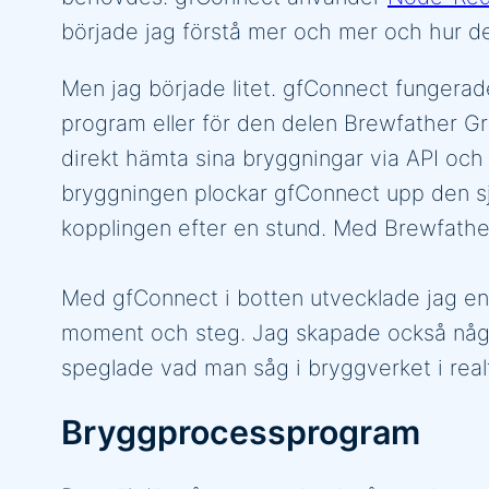
började jag förstå mer och mer och hur de
Men jag började litet. gfConnect fungerad
program eller för den delen Brewfather Gra
direkt hämta sina bryggningar via API och
bryggningen plockar gfConnect upp den sjä
kopplingen efter en stund. Med Brewfather
Med gfConnect i botten utvecklade jag e
moment och steg. Jag skapade också någr
speglade vad man såg i bryggverket i realt
Bryggprocessprogram