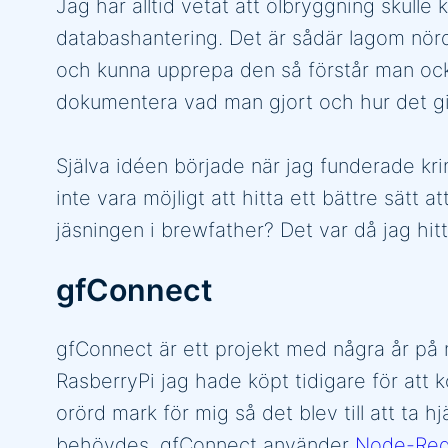
Jag har alltid vetat att ölbryggning skul
databashantering. Det är sådär lagom nörd
och kunna upprepa den så förstår man ocks
dokumentera vad man gjort och hur det gic
Själva idéen började när jag funderade kr
inte vara möjligt att hitta ett bättre sät
jäsningen i brewfather? Det var då jag hi
gfConnect
gfConnect är ett projekt med några år på 
RasberryPi jag hade köpt tidigare för att kö
orörd mark för mig så det blev till att ta
behövdes. gfConnect använder
Node-Re