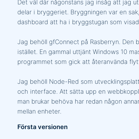
Det väl där någonstans jag insåg att jag u
delar i bryggeriet. Bryggningen var en sa
dashboard att ha i bryggstugan som visade 
Jag behöll gfConnect på Rasberryn. Den b
istället. En gammal uttjänt Windows 10 mas
programmet som gick att återanvända flytta
Jag behöll Node-Red som utvecklingsplattf
och interface. Att sätta upp en webbkoppli
man brukar behöva har redan någon annan
mellan enheter.
Första versionen