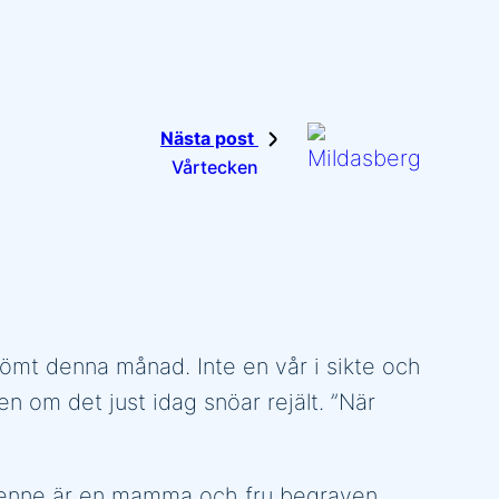
Nästa post
Vårtecken
ömt denna månad. Inte en vår i sikte och
n om det just idag snöar rejält. ”När
v henne är en mamma och fru begraven