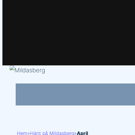
Hem
»
Hänt på Mildasberg
»
April