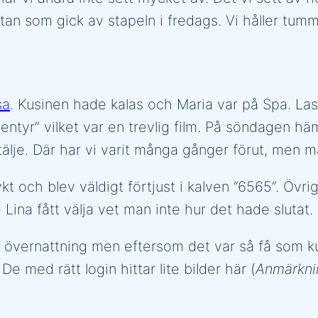
n som gick av stapeln i fredags. Vi håller tumma
sa
. Kusinen hade kalas och Maria var på Spa. L
ntyr” vilket var en trevlig film. På söndagen 
lje. Där har vi varit många gånger förut, men man
t och blev väldigt förtjust i kalven ”6565”. Övrig
ina fått välja vet man inte hur det hade slutat.
på övernattning men eftersom det var så få som k
De med rätt login hittar lite bilder här (
Anmärknin