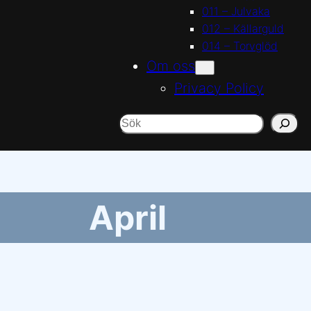
011 – Julvaka
012 – Källarguld
014 – Torvglöd
Om oss
Privacy Policy
Sök
April