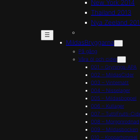
New York 2014
Thailand 2013
Nya Zeeland 20
MildasBryggarna
På gång
Våra öl och cider
001 – Grynings-APA
002 – MildasCider
003 – Vinternatt
004 – Nisselager
005 – Mildasboppel
006 – Kullager
007 – TuttiFrutti-Cid
008 – Morgonrodnad
009 – Mildasbocken
010 – Kopparhimmel