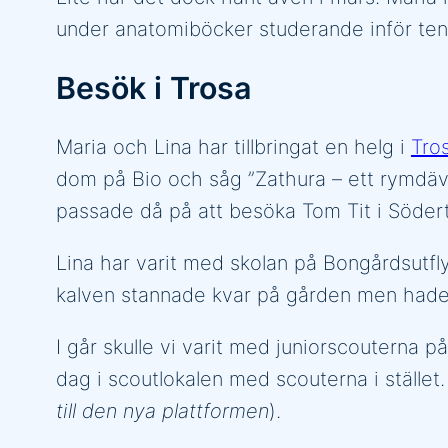
under anatomiböcker studerande inför tenta
Besök i Trosa
Maria och Lina har tillbringat en helg i
Tro
dom på Bio och såg ”Zathura – ett rymdäve
passade då på att besöka Tom Tit i Södertä
Lina har varit med skolan på Bongårdsutflyk
kalven stannade kvar på gården men hade L
I går skulle vi varit med juniorscouterna 
dag i scoutlokalen med scouterna i stället. 
till den nya plattformen
).