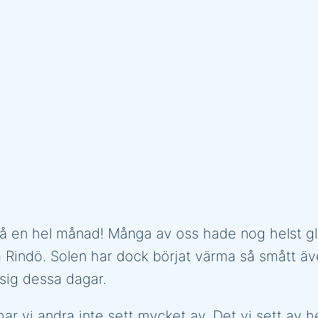
på en hel månad! Många av oss hade nog helst gl
 Rindö. Solen har dock börjat värma så smått äve
sig dessa dagar.
 har vi andra inte sett mycket av. Det vi sett a