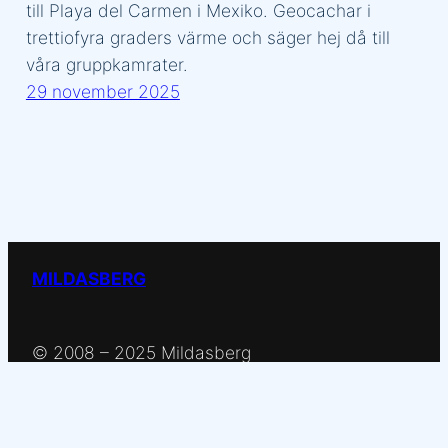
till Playa del Carmen i Mexiko. Geocachar i
trettiofyra graders värme och säger hej då till
våra gruppkamrater.
29 november 2025
MILDASBERG
© 2008 – 2025 Mildasberg
Powered by
Wordpress