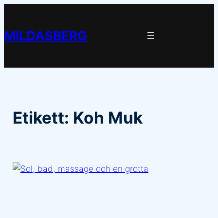
Hoppa
till
MILDASBERG
innehåll
Etikett:
Koh Muk