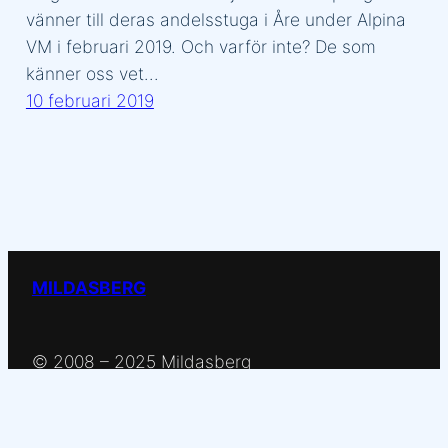
vänner till deras andelsstuga i Åre under Alpina
VM i februari 2019. Och varför inte? De som
känner oss vet…
10 februari 2019
MILDASBERG
© 2008 – 2025 Mildasberg
Powered by
Wordpress