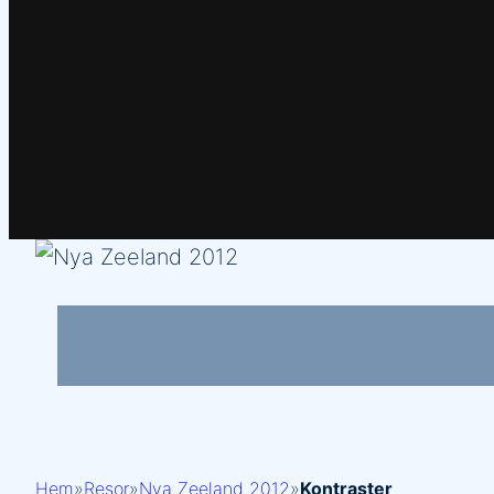
Hem
»
Resor
»
Nya Zeeland 2012
»
Kontraster