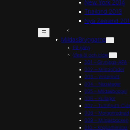
New York 2014
Thailand 2013
Nya Zeeland 20
MildasBryggarna
På gång
Våra öl och cider
001 – Grynings-APA
002 – MildasCider
003 – Vinternatt
004 – Nisselager
005 – Mildasboppel
006 – Kullager
007 – TuttiFrutti-Cid
008 – Morgonrodnad
009 – Mildasbocken
010 – Kopparhimmel