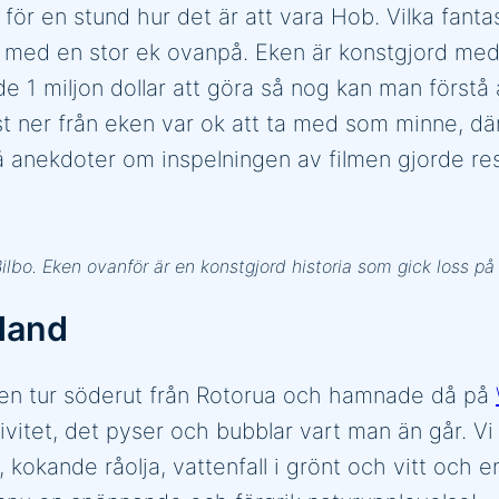
 för en stund hur det är att vara Hob. Vilka fan
le med en stor ek ovanpå. Eken är konstgjord med
de 1 miljon dollar att göra så nog kan man förstå
t ner från eken var ok att ta med som minne, därfö
 anekdoter om inspelningen av filmen gjorde res
lbo. Eken ovanför är en konstgjord historia som gick loss på 
land
a en tur söderut från Rotorua och hamnade då på
itet, det pyser och bubblar vart man än går. Vi 
kokande råolja, vattenfall i grönt och vitt och e