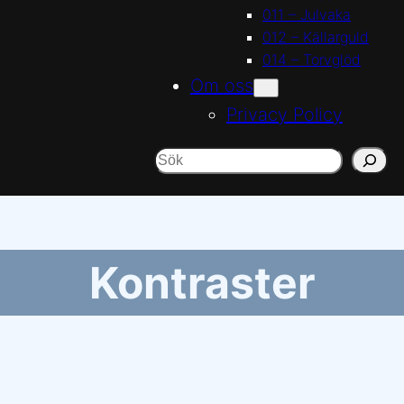
011 – Julvaka
012 – Källarguld
014 – Torvglöd
Om oss
Privacy Policy
Sök
Kontraster