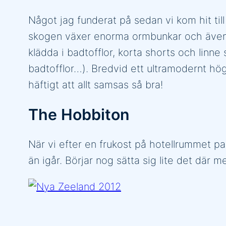
Något jag funderat på sedan vi kom hit till
skogen växer enorma ormbunkar och även ”
klädda i badtofflor, korta shorts och lin
badtofflor…). Bredvid ett ultramodernt hög
häftigt att allt samsas så bra!
The Hobbiton
När vi efter en frukost på hotellrummet pac
än igår. Börjar nog sätta sig lite det där m