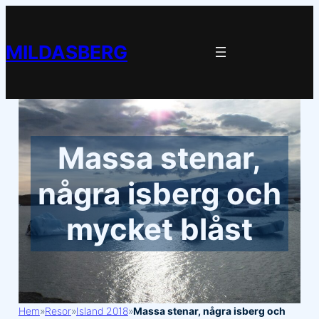
Hoppa
till
MILDASBERG
innehåll
Massa stenar,
några isberg och
mycket blåst
Hem
»
Resor
»
Island 2018
»
Massa stenar, några isberg och