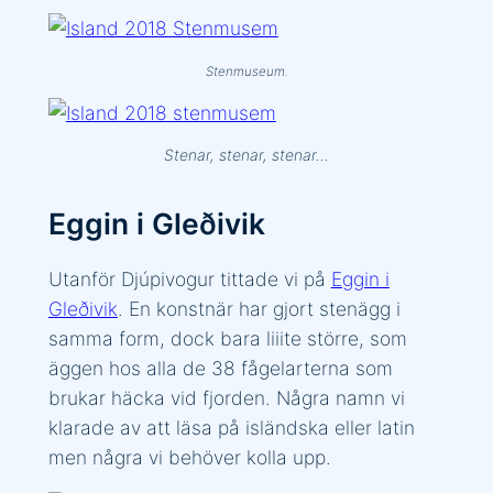
Stenmuseum.
Stenar, stenar, stenar…
Eggin i Gleðivik
Utanför Djúpivogur tittade vi på
Eggin i
Gleðivik
. En konstnär har gjort stenägg i
samma form, dock bara liiite större, som
äggen hos alla de 38 fågelarterna som
brukar häcka vid fjorden. Några namn vi
klarade av att läsa på isländska eller latin
men några vi behöver kolla upp.