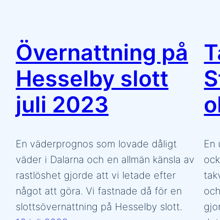
Övernattning på
T
Hesselby slott
S
juli 2023
o
En väderprognos som lovade dåligt
En 
väder i Dalarna och en allmän känsla av
ock
rastlöshet gjorde att vi letade efter
tak
något att göra. Vi fastnade då för en
och
slottsövernattning på Hesselby slott.
gjo