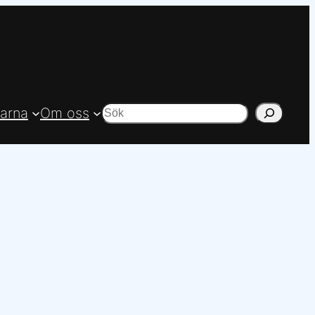
arna
Om oss
Sök