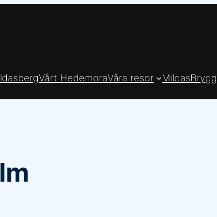
ldasberg
Vårt Hedemora
Våra resor
MildasBrygg
lm